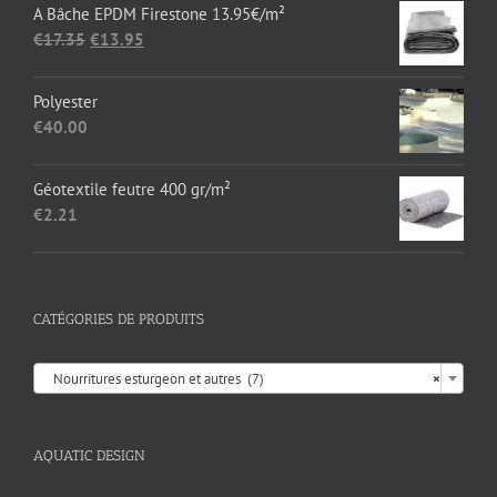
A Bâche EPDM Firestone 13.95€/m²
Le
Le
€
17.35
€
13.95
prix
prix
initial
actuel
Polyester
était :
est :
€
40.00
€17.35.
€13.95.
Géotextile feutre 400 gr/m²
€
2.21
CATÉGORIES DE PRODUITS

Nourritures esturgeon et autres (7)
×
AQUATIC DESIGN