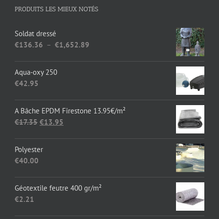
PRODUITS LES MIEUX NOTÉS
Soldat dressé
Plage
€
136.36
–
€
1,652.89
de
prix :
Aqua-oxy 250
€136.36
€
42.95
à
€1,652.89
A Bâche EPDM Firestone 13.95€/m²
Le
Le
€
17.35
€
13.95
prix
prix
initial
actuel
Polyester
était :
est :
€
40.00
€17.35.
€13.95.
Géotextile feutre 400 gr/m²
€
2.21