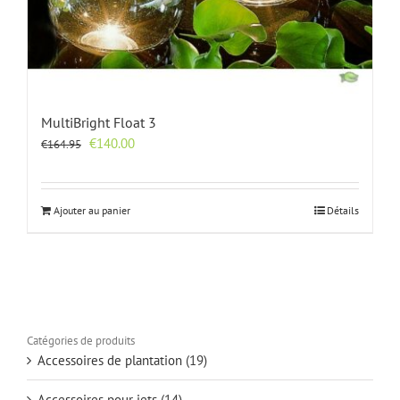
MultiBright Float 3
Le
Le
€
140.00
€
164.95
prix
prix
initial
actuel
était :
est :
Ajouter au panier
Détails
€164.95.
€140.00.
Catégories de produits
Accessoires de plantation
(19)
Accessoires pour jets
(14)