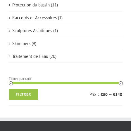
Protection du bassin
(11)
Raccords et Accessoires
(1)
Sculptures Asiatiques
(1)
Skimmers
(9)
Traitement de l Eau
(20)
Filtrer par tarif
Prix :
—
FILTRER
€50
€140
Prix
Prix
min
max