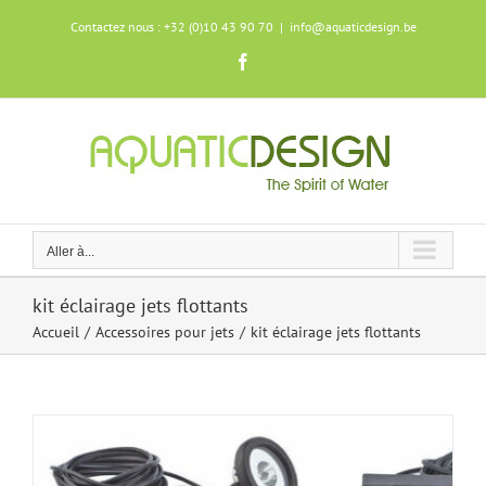
Skip
Contactez nous : +32 (0)10 43 90 70
|
info@aquaticdesign.be
to
content
Facebook
Aller à...
kit éclairage jets flottants
Accueil
Accessoires pour jets
kit éclairage jets flottants