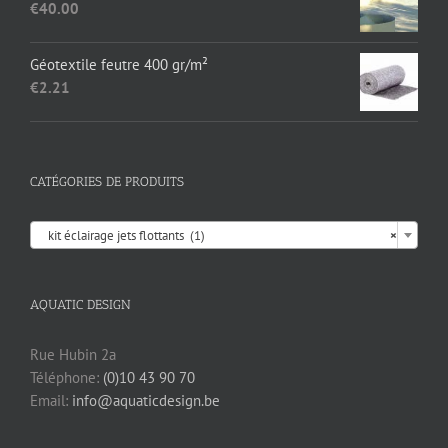
€
40.00
€17.35.
€13.95.
Géotextile feutre 400 gr/m²
€
2.21
CATÉGORIES DE PRODUITS

kit éclairage jets flottants (1)
×
AQUATIC DESIGN
Rue Hubin 2a
Téléphone:
(0)10 43 90 70
Email:
info@aquaticdesign.be