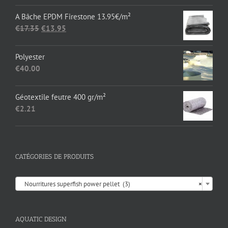
€1,652.89
A Bâche EPDM Firestone 13.95€/m²
Le
Le
€
17.35
€
13.95
prix
prix
initial
actuel
Polyester
était :
est :
€
40.00
€17.35.
€13.95.
Géotextile feutre 400 gr/m²
€
2.21
CATÉGORIES DE PRODUITS

Nourritures superfish power pellet (3)
×
AQUATIC DESIGN