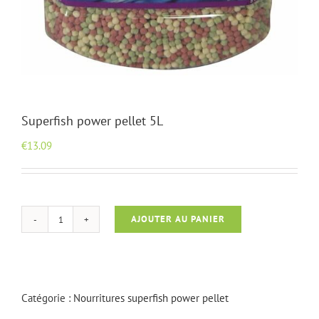
Superfish power pellet 5L
€
13.09
AJOUTER AU PANIER
quantité
de
Superfish
power
pellet
Catégorie :
Nourritures superfish power pellet
5L