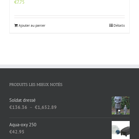
€
7.75
Ajouter au panier
Détails
PRODUITS LES MIEUX NOTÉS
Soldat dressé
Plage
€
136.36
–
€
1,652.89
de
prix :
Aqua-oxy 250
€136.36
€
42.95
à