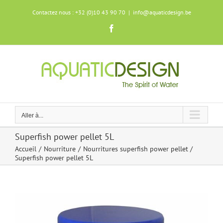
Skip
Contactez nous : +32 (0)10 43 90 70
|
info@aquaticdesign.be
to
content
Facebook
Aller à...
Superfish power pellet 5L
Accueil
Nourriture
Nourritures superfish power pellet
Superfish power pellet 5L