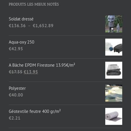
PRODUITS LES MIEUX NOTÉS
Soldat dressé
Plage
€
136.36
–
€
1,652.89
de
prix :
Aqua-oxy 250
€136.36
€
42.95
à
€1,652.89
A Bâche EPDM Firestone 13.95€/m²
Le
Le
€
17.35
€
13.95
prix
prix
initial
actuel
Polyester
était :
est :
€
40.00
€17.35.
€13.95.
Géotextile feutre 400 gr/m²
€
2.21