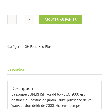
AJOUTER AU PANIER
quantité
de
SF
Pond-
Flow
Catégorie :
SF Pond Eco Plus
Eco
2000
Description
Description
La pompe SUPERFISH Pond-Flow ECO 2000 est
destinée au bassins de jardin. D’une puissance de 25
Watts et d’un débit de 2000 l/h, cette pompe