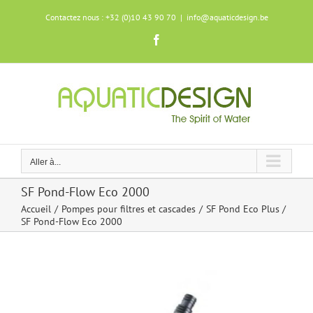
Skip
Contactez nous : +32 (0)10 43 90 70
|
info@aquaticdesign.be
to
content
Facebook
Aller à...
SF Pond-Flow Eco 2000
Accueil
Pompes pour filtres et cascades
SF Pond Eco Plus
SF Pond-Flow Eco 2000