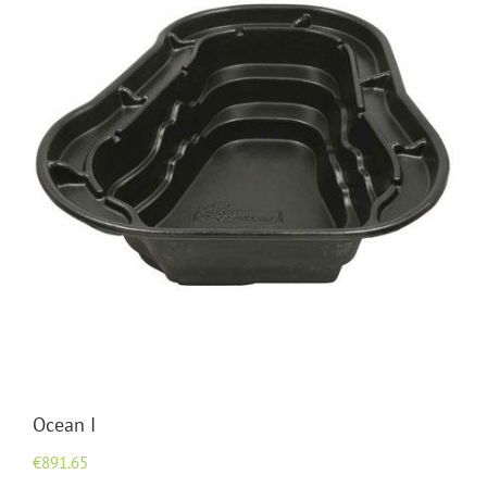
Ocean I
€
891.65