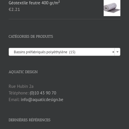
Géotextile feutre 400 gr/m²
€
2.21
CATÉGORIES DE PRODUITS

Bassins préfabriqués polyéthylène (15)
×
AQUATIC DESIGN
Rue Hubin 2a
Téléphone:
(0)10 43 90 70
Email:
info@aquaticdesign.be
DERNIÈRES RÉFÉRENCES