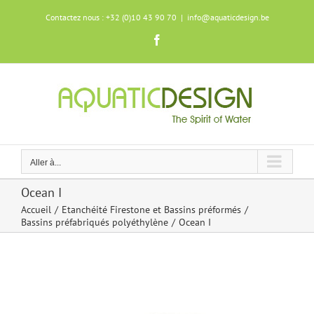
Skip
Contactez nous : +32 (0)10 43 90 70
|
info@aquaticdesign.be
to
content
Facebook
Aller à...
Ocean I
Accueil
Etanchéité Firestone et Bassins préformés
Bassins préfabriqués polyéthylène
Ocean I