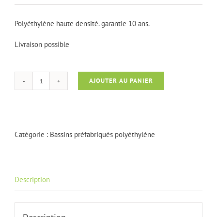
Polyéthylène haute densité. garantie 10 ans.
Livraison possible
AJOUTER AU PANIER
quantité
de
Ocean
I
Catégorie :
Bassins préfabriqués polyéthylène
Description