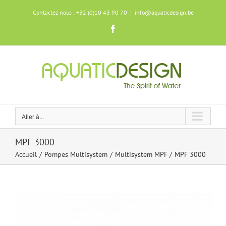
Skip
Contactez nous : +32 (0)10 43 90 70
|
info@aquaticdesign.be
to
content
Facebook
Aller à...
MPF 3000
Accueil
Pompes Multisystem
Multisystem MPF
MPF 3000