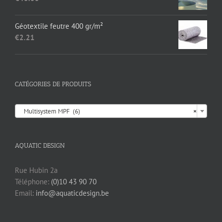
€17.35.
€13.95.
Géotextile feutre 400 gr/m²
€
2.21
CATÉGORIES DE PRODUITS

Multisystem MPF (6)
×
AQUATIC DESIGN
Rue Hubin 2a
Téléphone:
(0)10 43 90 70
Email:
info@aquaticdesign.be