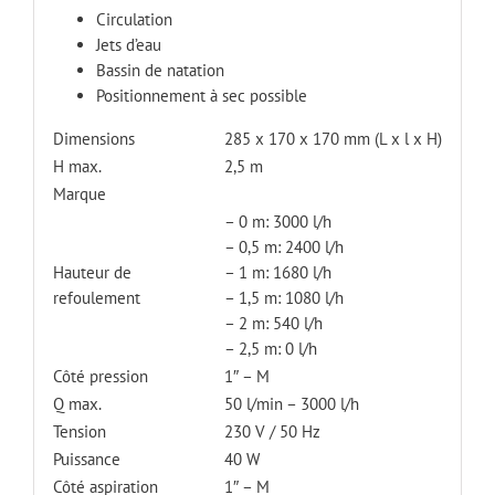
Circulation
Jets d’eau
Bassin de natation
Positionnement à sec possible
Dimensions
285 x 170 x 170 mm (L x l x H)
H max.
2,5 m
Marque
– 0 m: 3000 l/h
– 0,5 m: 2400 l/h
Hauteur de
– 1 m: 1680 l/h
refoulement
– 1,5 m: 1080 l/h
– 2 m: 540 l/h
– 2,5 m: 0 l/h
Côté pression
1″ – M
Q max.
50 l/min – 3000 l/h
Tension
230 V / 50 Hz
Puissance
40 W
Côté aspiration
1″ – M