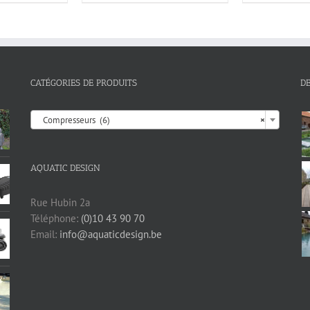
CATÉGORIES DE PRODUITS
D

Compresseurs (6)
×
AQUATIC DESIGN
Rue Hubin 2a
Téléphone:
(0)10 43 90 70
Email:
info@aquaticdesign.be