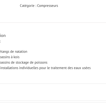
LA-
Catégorie :
Compresseurs
60
ion
:
 étangs de natation
bassins à koïs
 bassins de stockage de poissons
 installations individuelles pour le traitement des eaux usées