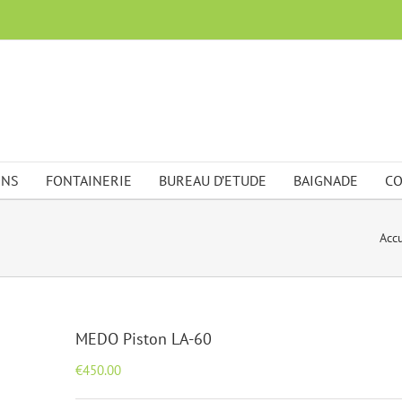
ONS
FONTAINERIE
BUREAU D’ETUDE
BAIGNADE
CO
Accu
MEDO Piston LA-60
€
450.00