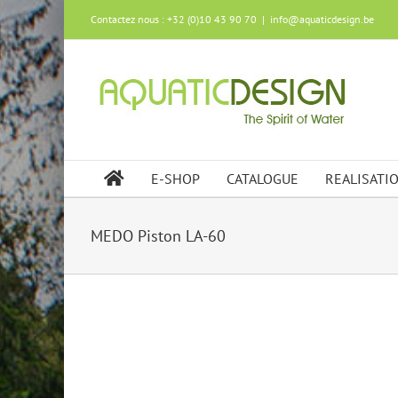
Skip
Contactez nous : +32 (0)10 43 90 70
|
info@aquaticdesign.be
to
content
E-SHOP
CATALOGUE
REALISATI
MEDO Piston LA-60