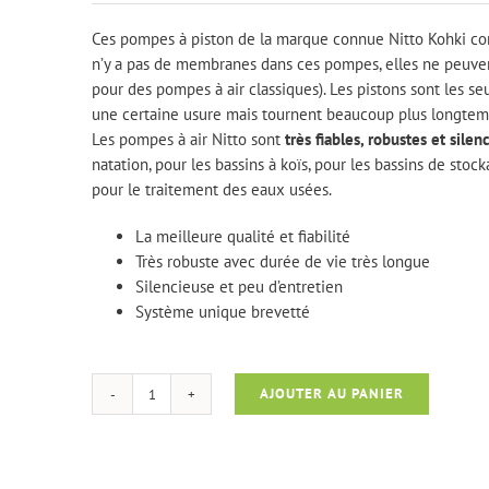
Ces pompes à piston de la marque connue Nitto Kohki con
n’y a pas de membranes dans ces pompes, elles ne peuven
pour des pompes à air classiques). Les pistons sont les s
une certaine usure mais tournent beaucoup plus longtem
Les pompes à air Nitto sont
très fiables, robustes et silen
natation, pour les bassins à koïs, pour les bassins de stoc
pour le traitement des eaux usées.
La meilleure qualité et fiabilité
Très robuste avec durée de vie très longue
Silencieuse et peu d’entretien
Système unique brevetté
AJOUTER AU PANIER
quantité
de
MEDO
Piston