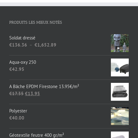
PRODUITS LES MIEUX NOTÉS
Soldat dressé
Plage
€
136.36
–
€
1,652.89
de
prix :
Aqua-oxy 250
€136.36
€
42.95
à
€1,652.89
A Bâche EPDM Firestone 13.95€/m²
Le
Le
€
17.35
€
13.95
prix
prix
initial
actuel
Polyester
était :
est :
€
40.00
€17.35.
€13.95.
Géotextile feutre 400 gr/m²