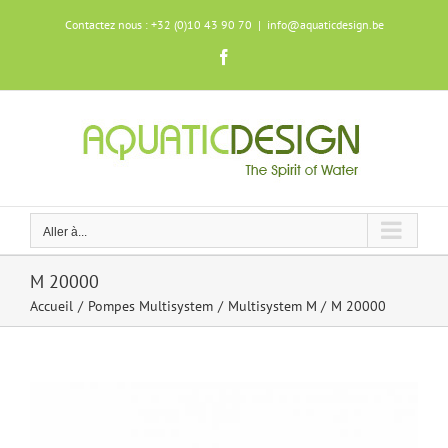
Skip
Contactez nous : +32 (0)10 43 90 70
|
info@aquaticdesign.be
to
content
Facebook
Aller à...
M 20000
Accueil
Pompes Multisystem
Multisystem M
M 20000