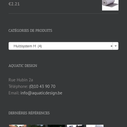
€
2.21
CATÉGORIES DE PRODUITS

Multisystem M (4)
×
AQUATIC DESIGN
Rue Hubin 2a
Téléphone:
(0)10 43 90 70
Email:
info@aquaticdesign.be
DERNIÈRES RÉFÉRENCES