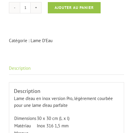
AJOUTER AU PANIER
quantité
de
Lame
D'Eau
inox
Catégorie :
Lame D'Eau
Pro
30
cm
Description
Description
Lame d’eau en inox version Pro, légèrement courbée
pour une lame d’eau parfaite
Dimensions
30 x 30 cm (L x l)
Matériau
Inox 316 1,5 mm