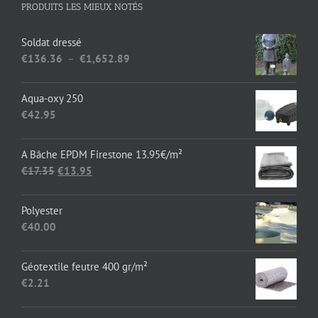
PRODUITS LES MIEUX NOTÉS
Soldat dressé
Plage
€
136.36
–
€
1,652.89
de
prix :
Aqua-oxy 250
€136.36
€
42.95
à
€1,652.89
A Bâche EPDM Firestone 13.95€/m²
Le
Le
€
17.35
€
13.95
prix
prix
initial
actuel
Polyester
était :
est :
€
40.00
€17.35.
€13.95.
Géotextile feutre 400 gr/m²
€
2.21