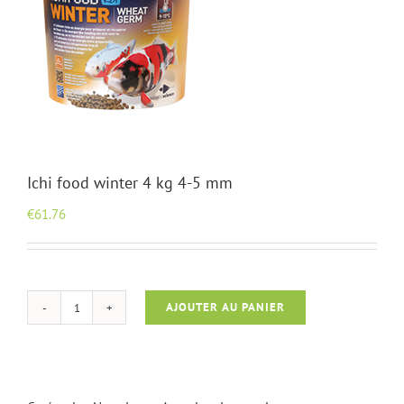
Ichi food winter 4 kg 4-5 mm
€
61.76
AJOUTER AU PANIER
quantité
de
Ichi
food
winter