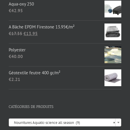
prix :
Aqua-oxy 250
€136.36
€
42.95
à
€1,652.89
A Bâche EPDM Firestone 13.95€/m²
Le
Le
€
17.35
€
13.95
prix
prix
initial
actuel
Polyester
était :
est :
€
40.00
€17.35.
€13.95.
Géotextile feutre 400 gr/m²
€
2.21
CATÉGORIES DE PRODUITS

Nourritures Aquatic-science all season (9)
×