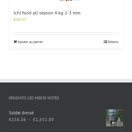
Ichi food all season 4 kg 2-3 mm
€
48.97
Ajouter au panier
Détails
PRODUITS LES MIEUX NOTÉS
Soldat dressé
Plage
€
136.36
–
€
1,652.89
de