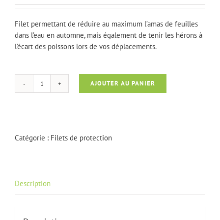
Filet permettant de réduire au maximum l’amas de feuilles
dans l’eau en automne, mais également de tenir les hérons à
l’écart des poissons lors de vos déplacements.
AJOUTER AU PANIER
quantité
de
Filet
de
protection
Catégorie :
Filets de protection
(L
:
6m)
Description