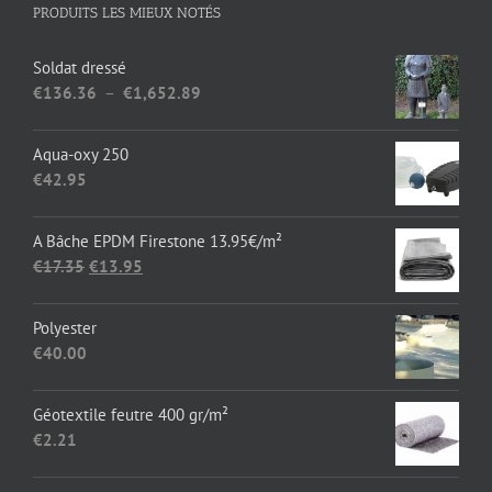
PRODUITS LES MIEUX NOTÉS
Soldat dressé
Plage
€
136.36
–
€
1,652.89
de
prix :
Aqua-oxy 250
€136.36
€
42.95
à
€1,652.89
A Bâche EPDM Firestone 13.95€/m²
Le
Le
€
17.35
€
13.95
prix
prix
initial
actuel
Polyester
était :
est :
€
40.00
€17.35.
€13.95.
Géotextile feutre 400 gr/m²
€
2.21