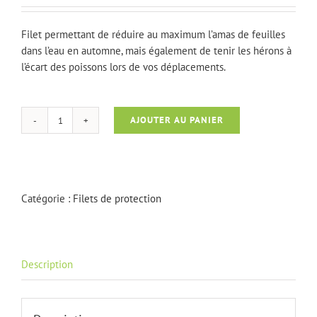
Filet permettant de réduire au maximum l’amas de feuilles
dans l’eau en automne, mais également de tenir les hérons à
l’écart des poissons lors de vos déplacements.
AJOUTER AU PANIER
quantité
de
Filet
de
protection
Catégorie :
Filets de protection
(L
:
4m)
Description