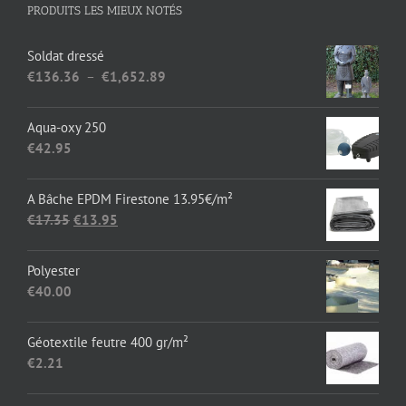
PRODUITS LES MIEUX NOTÉS
Soldat dressé
Plage
€
136.36
–
€
1,652.89
de
prix :
Aqua-oxy 250
€136.36
€
42.95
à
€1,652.89
A Bâche EPDM Firestone 13.95€/m²
Le
Le
€
17.35
€
13.95
prix
prix
initial
actuel
Polyester
était :
est :
€
40.00
€17.35.
€13.95.
Géotextile feutre 400 gr/m²
€
2.21