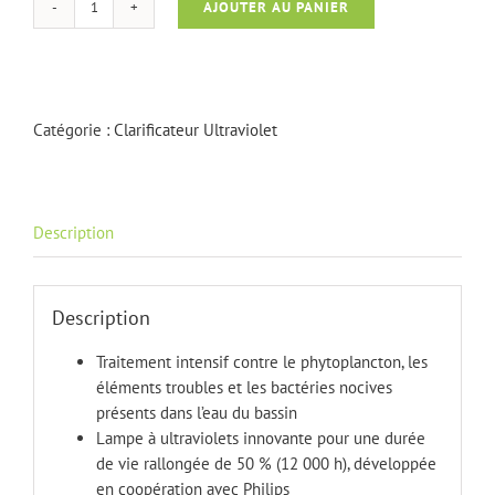
AJOUTER AU PANIER
quantité
de
Bitron
Eco
180
Catégorie :
Clarificateur Ultraviolet
W
Description
Description
Traitement intensif contre le phytoplancton, les
éléments troubles et les bactéries nocives
présents dans l’eau du bassin
Lampe à ultraviolets innovante pour une durée
de vie rallongée de 50 % (12 000 h), développée
en coopération avec Philips