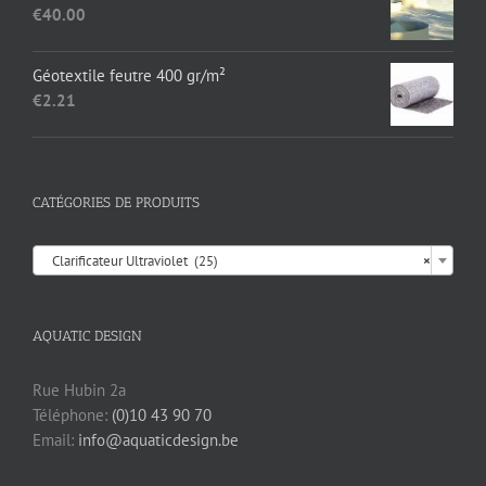
était :
est :
€
40.00
€17.35.
€13.95.
Géotextile feutre 400 gr/m²
€
2.21
CATÉGORIES DE PRODUITS

Clarificateur Ultraviolet (25)
×
AQUATIC DESIGN
Rue Hubin 2a
Téléphone:
(0)10 43 90 70
Email:
info@aquaticdesign.be