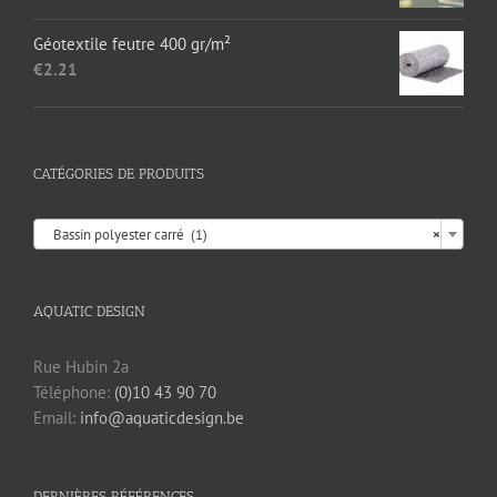
Géotextile feutre 400 gr/m²
€
2.21
CATÉGORIES DE PRODUITS

Bassin polyester carré (1)
×
AQUATIC DESIGN
Rue Hubin 2a
Téléphone:
(0)10 43 90 70
Email:
info@aquaticdesign.be
DERNIÈRES RÉFÉRENCES