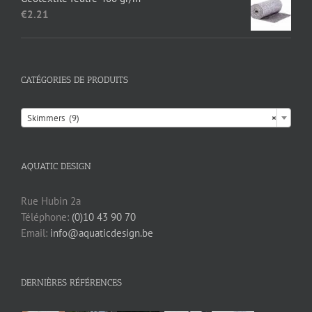
€
2.21
CATÉGORIES DE PRODUITS

Skimmers (9)
×
AQUATIC DESIGN
Rue Hubin 2a
Téléphone:
(0)10 43 90 70
Email:
info@aquaticdesign.be
DERNIÈRES RÉFÉRENCES