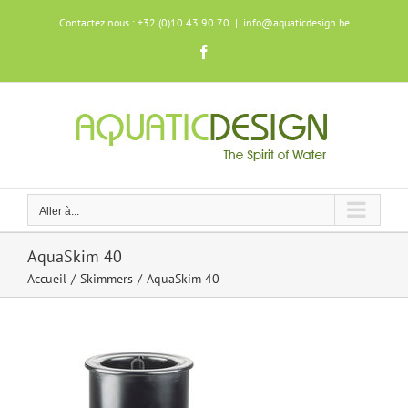
Skip
Contactez nous : +32 (0)10 43 90 70
|
info@aquaticdesign.be
to
content
Facebook
Aller à...
AquaSkim 40
Accueil
Skimmers
AquaSkim 40