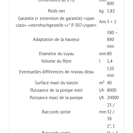
800
Poids net
kg
1,82
Garantie (+ extension de garantie) <span
Ans
3 + 2
class= »sternhochgestellt »>* P. 307</span>
380 –
Adaptation de la hauteur
880
mm
Diamètre du tuyau
mm
80
Volume du filtre
l
1,4
120
Eventuelles différences de niveau d’eau
mm
Surface maxi du bassin
m²
40
Puissance de la pompe mini
l/h
8000
Puissance maxi de la pompe
l/h
20000
25 /
Raccords sortie
mm
32 /
38
1″, 1
Raccords sortie
¼ », 1