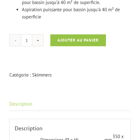
pour bassin jusqu’à 40 m² de superficie.
Aspiration puissante pour bassin jusqu’à 40 m² de
superficie
AJOUTER AU PANIER
quantité
de
AquaSkim
40
Catégorie :
Skimmers
Description
Description
350 x
Dimensions (Ø x H)
mm