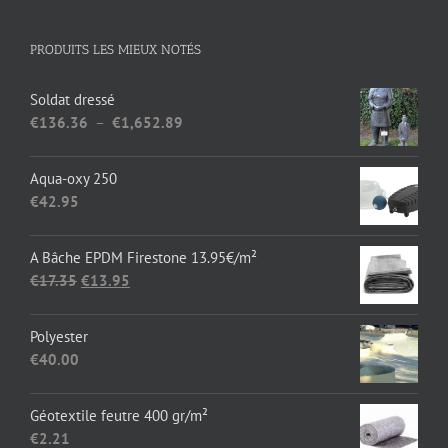
PRODUITS LES MIEUX NOTÉS
Soldat dressé
Plage
€
136.36
–
€
1,652.89
de
prix :
Aqua-oxy 250
€136.36
€
42.95
à
€1,652.89
A Bâche EPDM Firestone 13.95€/m²
Le
Le
€
17.35
€
13.95
prix
prix
initial
actuel
Polyester
était :
est :
€
40.00
€17.35.
€13.95.
Géotextile feutre 400 gr/m²
€
2.21