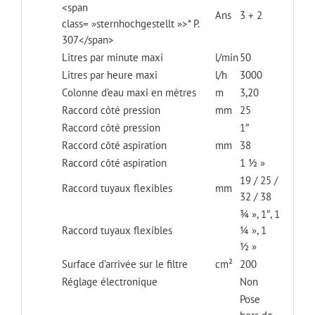
<span
Ans
3 + 2
class= »sternhochgestellt »>* P.
307</span>
Litres par minute maxi
l/min
50
Litres par heure maxi
l/h
3000
Colonne d’eau maxi en mètres
m
3,20
Raccord côté pression
mm
25
Raccord côté pression
1″
Raccord côté aspiration
mm
38
Raccord côté aspiration
1 ½ »
19 / 25 /
Raccord tuyaux flexibles
mm
32 / 38
¾ », 1″, 1
Raccord tuyaux flexibles
¼ », 1
½ »
Surface d’arrivée sur le filtre
cm²
200
Réglage électronique
Non
Pose