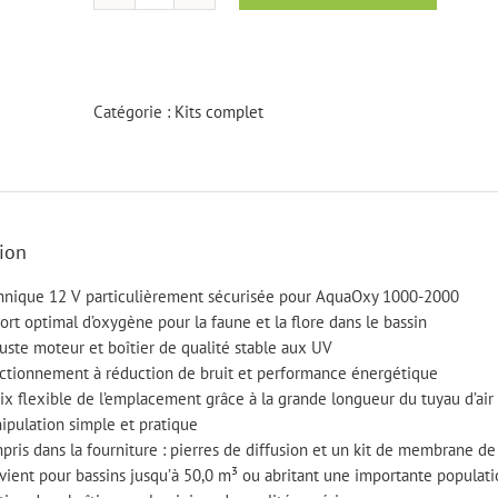
quantité
de
AquaOxy
5000
Catégorie :
Kits complet
ion
hnique 12 V particulièrement sécurisée pour AquaOxy 1000-2000
ort optimal d’oxygène pour la faune et la flore dans le bassin
uste moteur et boîtier de qualité stable aux UV
ctionnement à réduction de bruit et performance énergétique
ix flexible de l’emplacement grâce à la grande longueur du tuyau d’air
ipulation simple et pratique
pris dans la fourniture : pierres de diffusion et un kit de membrane d
vient pour bassins jusqu’à 50,0 m³ ou abritant une importante populat