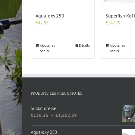
Aqua-oxy 250
Superfish Koi
€
42.95
€
147.99
Ajouter au
Détails
Ajouter au
panier
panier
PRODUITS LES MIEUX NOTÉS
Soldat dressé
Plage
€
136.36
–
€
1,652.89
de
prix :
Aqua-oxy 250