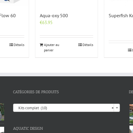
 Flow 60
Aqua-oxy 500
Superfish K
€
63.95
Détails
Ajouter au
Détails
panier
CATÉGORIES DE PRODUITS
D

Kits complet (10)
×
AQUATIC DESIGN