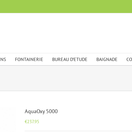
ONS
FONTAINERIE
BUREAU D’ETUDE
BAIGNADE
CO
AquaOxy 5000
€
237.95