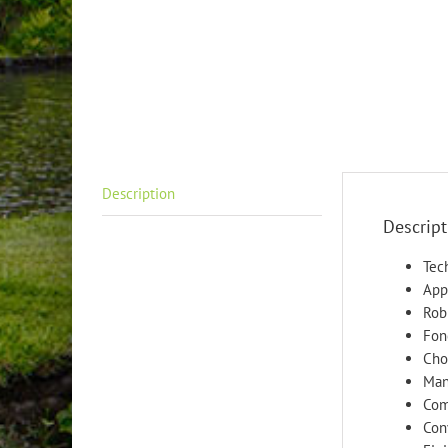
Description
Descript
Tec
App
Rob
Fon
Cho
Man
Com
Con