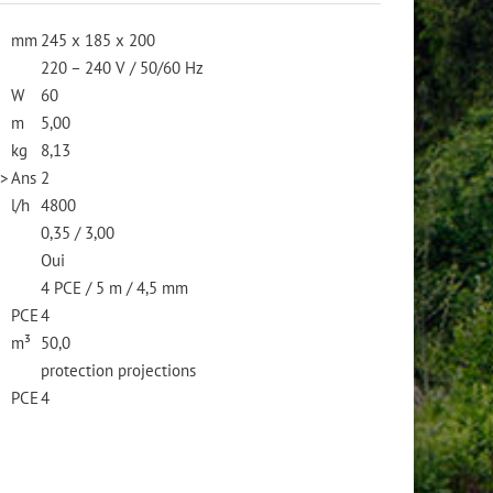
mm
245 x 185 x 200
220 – 240 V / 50/60 Hz
W
60
m
5,00
kg
8,13
n>
Ans
2
l/h
4800
0,35 / 3,00
Oui
4 PCE / 5 m / 4,5 mm
PCE
4
m³
50,0
protection projections
PCE
4