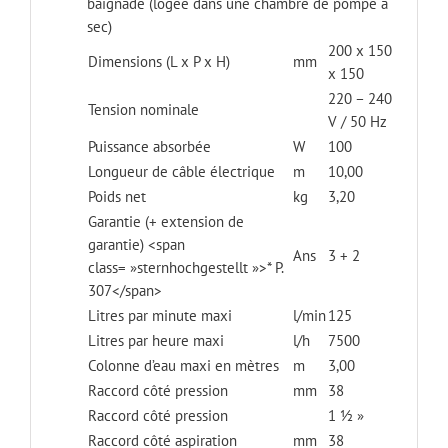
baignade (logée dans une chambre de pompe à
sec)
200 x 150
Dimensions (L x P x H)
mm
x 150
220 – 240
Tension nominale
V / 50 Hz
Puissance absorbée
W
100
Longueur de câble électrique
m
10,00
Poids net
kg
3,20
Garantie (+ extension de
garantie) <span
Ans
3 + 2
class= »sternhochgestellt »>* P.
307</span>
Litres par minute maxi
l/min
125
Litres par heure maxi
l/h
7500
Colonne d’eau maxi en mètres
m
3,00
Raccord côté pression
mm
38
Raccord côté pression
1 ½ »
Raccord côté aspiration
mm
38