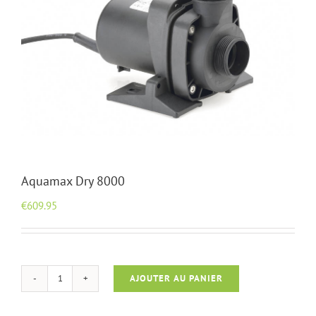
Aquamax Dry 8000
€
609.95
AJOUTER AU PANIER
quantité
de