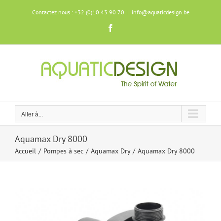
Skip
Contactez nous : +32 (0)10 43 90 70
|
info@aquaticdesign.be
to
content
Facebook
Aller à...
Aquamax Dry 8000
Accueil
Pompes à sec
Aquamax Dry
Aquamax Dry 8000