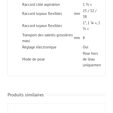
Raccord côté aspiration
1 ½ »
25 / 32 /
Raccord tuyaux flexibles
mm
38
1″, 1 ¼ », 1
Raccord tuyaux flexibles
½ »
Transport des saletés grossières
mm
8
maxi
Réglage électronique
Oui
Pose hors
Mode de pose
de l’eau
uniquemen
Produits similaires