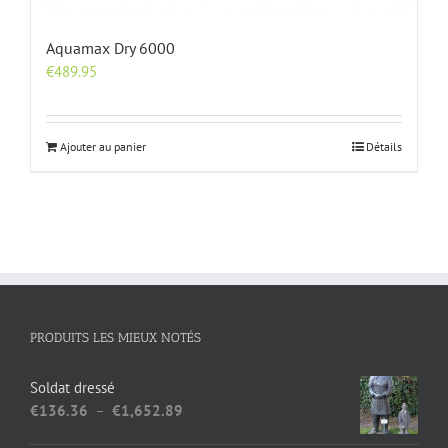
Aquamax Dry 6000
€
489.95
Ajouter au panier
Détails
PRODUITS LES MIEUX NOTÉS
Soldat dressé
Plage
€
136.36
–
€
1,652.89
de