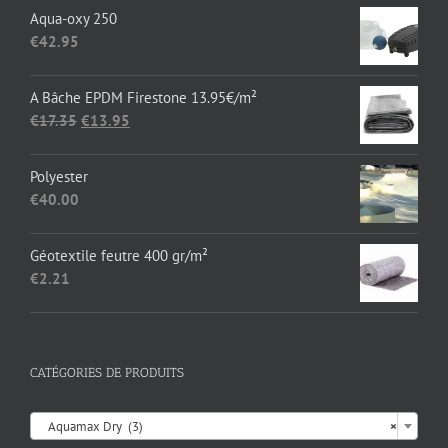
prix :
Aqua-oxy 250
€136.36
€
42.95
à
€1,652.89
A Bâche EPDM Firestone 13.95€/m²
Le
Le
€
17.35
€
13.95
prix
prix
initial
actuel
Polyester
était :
est :
€
40.00
€17.35.
€13.95.
Géotextile feutre 400 gr/m²
€
2.21
CATÉGORIES DE PRODUITS

Aquamax Dry (3)
×