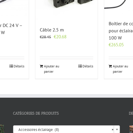
Boîtier de
r DC 24 V –
Câble 2.5 m
pour éclair
0 W
Le
Le
€
20.68
€
28.45
100 W
prix
prix
€
265.05
initial
actuel
était :
est :
€28.45.
€20.68.
Détails
Ajouter au
Détails
Ajouter au
panier
panier
CATÉGORIES DE PRODUITS
D

Accessoires éclairage (8)
×