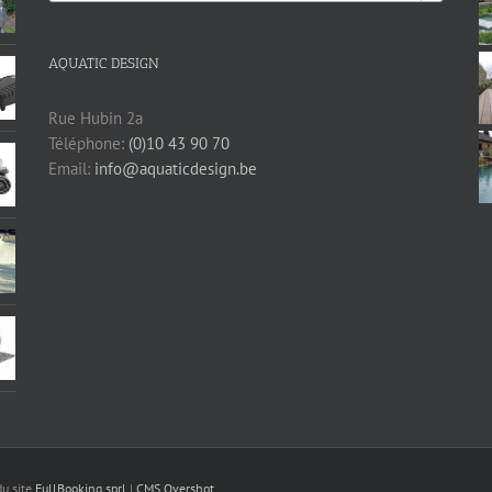
AQUATIC DESIGN
Rue Hubin 2a
Téléphone:
(0)10 43 90 70
Email:
info@aquaticdesign.be
du site
FullBooking sprl
|
CMS Overshot