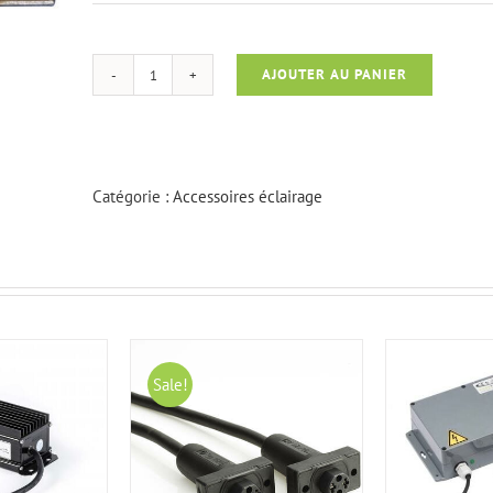
AJOUTER AU PANIER
quantité
de
Ampoule
halogène
35
Catégorie :
Accessoires éclairage
W
Sale!