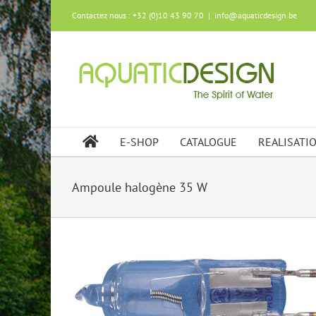
Skip
Contactez nous : +32 (0)10 43 90 70
|
info@aquaticdesign.be
to
content
E-SHOP
CATALOGUE
REALISATI
Ampoule halogène 35 W