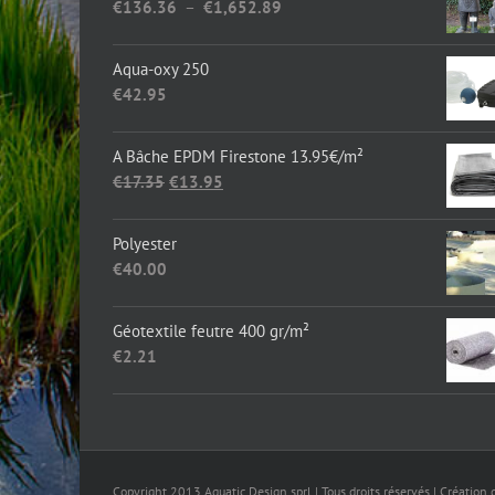
Plage
€
136.36
–
€
1,652.89
de
prix :
Aqua-oxy 250
€136.36
€
42.95
à
€1,652.89
A Bâche EPDM Firestone 13.95€/m²
Le
Le
€
17.35
€
13.95
prix
prix
initial
actuel
Polyester
était :
est :
€
40.00
€17.35.
€13.95.
Géotextile feutre 400 gr/m²
€
2.21
Copyright 2013 Aquatic Design sprl | Tous droits réservés | Création 