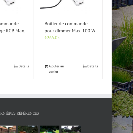
 commande
Boîtier de commande
age RGB Max.
pour dimmer Max. 100 W
€
265.05
Détails
Ajouter au
Détails
panier
ERNIÈRES RÉFÉRENCES