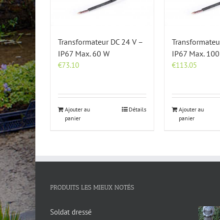
Transformateur DC 24 V –
Transformateu
IP67 Max. 60 W
IP67 Max. 10
€
73.10
€
113.05
Ajouter au
Détails
Ajouter au
panier
panier
PRODUITS LES MIEUX NOTÉS
Soldat dressé