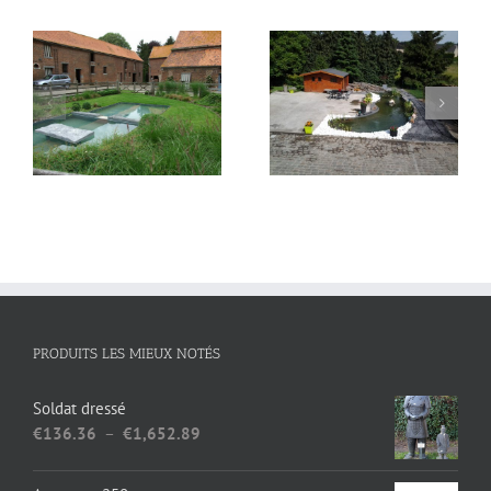
bassin
bassin
PRODUITS LES MIEUX NOTÉS
Soldat dressé
Plage
€
136.36
–
€
1,652.89
de
prix :