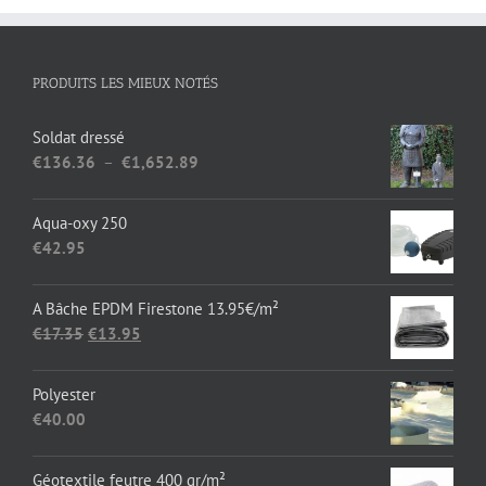
PRODUITS LES MIEUX NOTÉS
Soldat dressé
Plage
€
136.36
–
€
1,652.89
de
prix :
Aqua-oxy 250
€136.36
€
42.95
à
€1,652.89
A Bâche EPDM Firestone 13.95€/m²
Le
Le
€
17.35
€
13.95
prix
prix
initial
actuel
Polyester
était :
est :
€
40.00
€17.35.
€13.95.
Géotextile feutre 400 gr/m²