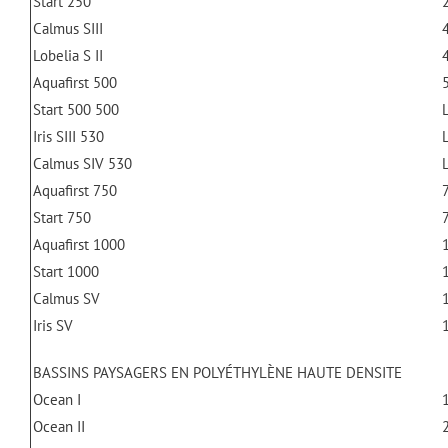
Start 250
Calmus SIII
Lobelia S II
Aquafirst 500
Start 500 500
L
Iris SIII 530
L
Calmus SIV 530
L
Aquafirst 750
Start 750
Aquafirst 1000
Start 1000
Calmus SV
Iris SV
BASSINS PAYSAGERS EN POLYÉTHYLÈNE HAUTE DENSITE
Ocean I
Ocean II