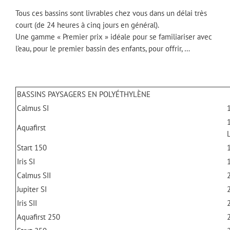
Tous ces bassins sont livrables chez vous dans un délai très
court (de 24 heures à cinq jours en général).
Une gamme « Premier prix » idéale pour se familiariser avec
l’eau, pour le premier bassin des enfants, pour offrir, …
BASSINS PAYSAGERS EN POLYÉTHYLÈNE
Calmus SI
Aquafirst
L
Start 150
Iris SI
Calmus SII
Jupiter SI
Iris SII
Aquafirst 250