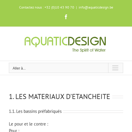
Skip
Contactez nous : +32 (0)10 43 90 70
|
info@aquaticdesign.be
to
content
Facebook
Aller à...
1. LES MATERIAUX D’ETANCHEITE
1.1. Les bassins préfabriqués
Le pour et le contre :
Pour :